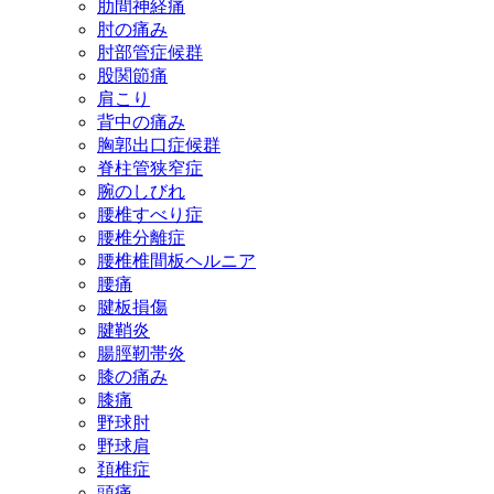
肋間神経痛
肘の痛み
肘部管症候群
股関節痛
肩こり
背中の痛み
胸郭出口症候群
脊柱管狭窄症
腕のしびれ
腰椎すべり症
腰椎分離症
腰椎椎間板ヘルニア
腰痛
腱板損傷
腱鞘炎
腸脛靭帯炎
膝の痛み
膝痛
野球肘
野球肩
頚椎症
頭痛