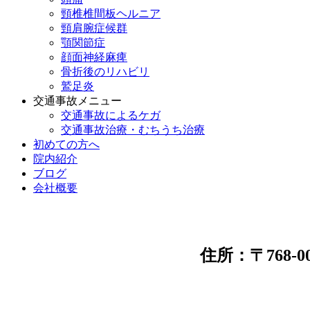
頸椎椎間板ヘルニア
頸肩腕症候群
顎関節症
顔面神経麻痺
骨折後のリハビリ
鷲足炎
交通事故メニュー
交通事故によるケガ
交通事故治療・むちうち治療
初めての方へ
院内紹介
ブログ
会社概要
住所：〒768-0