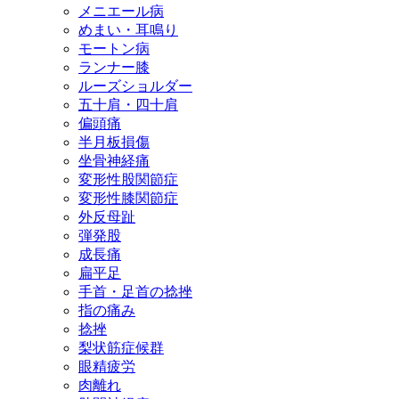
メニエール病
めまい・耳鳴り
モートン病
ランナー膝
ルーズショルダー
五十肩・四十肩
偏頭痛
半月板損傷
坐骨神経痛
変形性股関節症
変形性膝関節症
外反母趾
弾発股
成長痛
扁平足
手首・足首の捻挫
指の痛み
捻挫
梨状筋症候群
眼精疲労
肉離れ