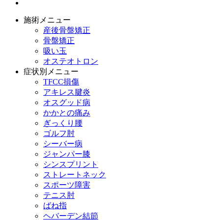
施術メニュー
産後骨盤矯正
骨盤矯正
吸い玉
オステオトロン
症状別メニュー
TFCC損傷
アキレス腱炎
オスグッド病
かかとの痛み
ぎっくり腰
ゴルフ肘
シーバー病
ジャンパー膝
シンスプリント
ストレートネック
スポーツ障害
テニス肘
ばね指
ヘバーデン結節