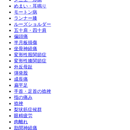
めまい・耳鳴り
モートン病
ランナー膝
ルーズショルダー
五十肩・四十肩
偏頭痛
半月板損傷
坐骨神経痛
変形性股関節症
変形性膝関節症
外反母趾
弾発股
成長痛
扁平足
手首・足首の捻挫
指の痛み
捻挫
梨状筋症候群
眼精疲労
肉離れ
肋間神経痛