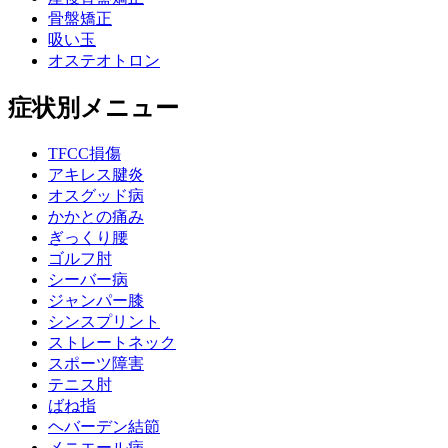
骨盤矯正
吸い玉
オステオトロン
症状別メニュー
TFCC損傷
アキレス腱炎
オスグッド病
かかとの痛み
ぎっくり腰
ゴルフ肘
シーバー病
ジャンパー膝
シンスプリント
ストレートネック
スポーツ障害
テニス肘
ばね指
ヘバーデン結節
メニエール病