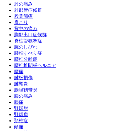
肘の痛み
肘部管症候群
股関節痛
肩こり
背中の痛み
胸郭出口症候群
脊柱管狭窄症
腕のしびれ
腰椎すべり症
腰椎分離症
腰椎椎間板ヘルニア
腰痛
腱板損傷
腱鞘炎
腸脛靭帯炎
膝の痛み
膝痛
野球肘
野球肩
頚椎症
頭痛