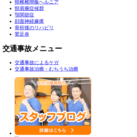
頸椎椎間板ヘルニア
頸肩腕症候群
顎関節症
顔面神経麻痺
骨折後のリハビリ
鷲足炎
交通事故メニュー
交通事故によるケガ
交通事故治療・むちうち治療