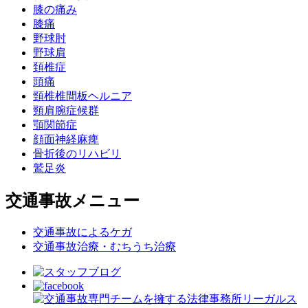
膝の痛み
膝痛
野球肘
野球肩
頚椎症
頭痛
頸椎椎間板ヘルニア
頸肩腕症候群
顎関節症
顔面神経麻痺
骨折後のリハビリ
鷲足炎
交通事故メニュー
交通事故によるケガ
交通事故治療・むちうち治療