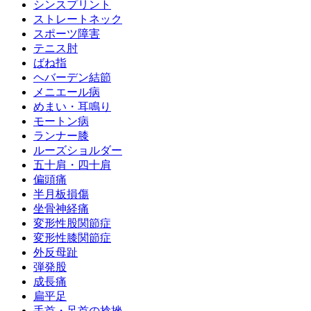
シンスプリント
ストレートネック
スポーツ障害
テニス肘
ばね指
ヘバーデン結節
メニエール病
めまい・耳鳴り
モートン病
ランナー膝
ルーズショルダー
五十肩・四十肩
偏頭痛
半月板損傷
坐骨神経痛
変形性股関節症
変形性膝関節症
外反母趾
弾発股
成長痛
扁平足
手首・足首の捻挫