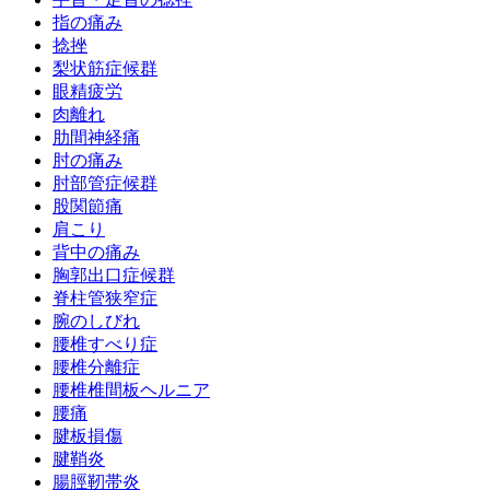
指の痛み
捻挫
梨状筋症候群
眼精疲労
肉離れ
肋間神経痛
肘の痛み
肘部管症候群
股関節痛
肩こり
背中の痛み
胸郭出口症候群
脊柱管狭窄症
腕のしびれ
腰椎すべり症
腰椎分離症
腰椎椎間板ヘルニア
腰痛
腱板損傷
腱鞘炎
腸脛靭帯炎