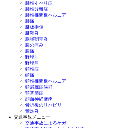
腰椎すべり症
腰椎分離症
腰椎椎間板ヘルニア
腰痛
腱板損傷
腱鞘炎
腸脛靭帯炎
膝の痛み
膝痛
野球肘
野球肩
頚椎症
頭痛
頸椎椎間板ヘルニア
頸肩腕症候群
顎関節症
顔面神経麻痺
骨折後のリハビリ
鷲足炎
交通事故メニュー
交通事故によるケガ