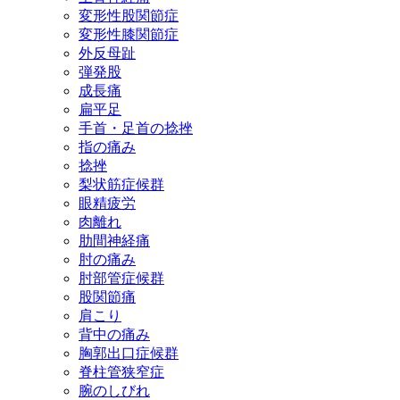
変形性股関節症
変形性膝関節症
外反母趾
弾発股
成長痛
扁平足
手首・足首の捻挫
指の痛み
捻挫
梨状筋症候群
眼精疲労
肉離れ
肋間神経痛
肘の痛み
肘部管症候群
股関節痛
肩こり
背中の痛み
胸郭出口症候群
脊柱管狭窄症
腕のしびれ