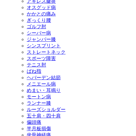
アキレス腱炎
オスグッド病
かかとの痛み
ぎっくり腰
ゴルフ肘
シーバー病
ジャンパー膝
シンスプリント
ストレートネック
スポーツ障害
テニス肘
ばね指
ヘバーデン結節
メニエール病
めまい・耳鳴り
モートン病
ランナー膝
ルーズショルダー
五十肩・四十肩
偏頭痛
半月板損傷
坐骨神経痛