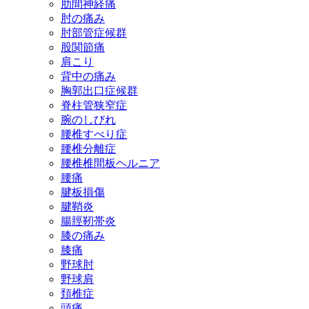
肋間神経痛
肘の痛み
肘部管症候群
股関節痛
肩こり
背中の痛み
胸郭出口症候群
脊柱管狭窄症
腕のしびれ
腰椎すべり症
腰椎分離症
腰椎椎間板ヘルニア
腰痛
腱板損傷
腱鞘炎
腸脛靭帯炎
膝の痛み
膝痛
野球肘
野球肩
頚椎症
頭痛