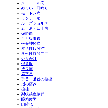
メニエール病
めまい・耳鳴り
モートン病
ランナー膝
ルーズショルダー
五十肩・四十肩
偏頭痛
半月板損傷
坐骨神経痛
変形性股関節症
変形性膝関節症
外反母趾
弾発股
成長痛
扁平足
手首・足首の捻挫
指の痛み
捻挫
梨状筋症候群
眼精疲労
肉離れ