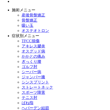
施術メニュー
産後骨盤矯正
骨盤矯正
吸い玉
オステオトロン
症状別メニュー
TFCC損傷
アキレス腱炎
オスグッド病
かかとの痛み
ぎっくり腰
ゴルフ肘
シーバー病
ジャンパー膝
シンスプリント
ストレートネック
スポーツ障害
テニス肘
ばね指
ヘバーデン結節