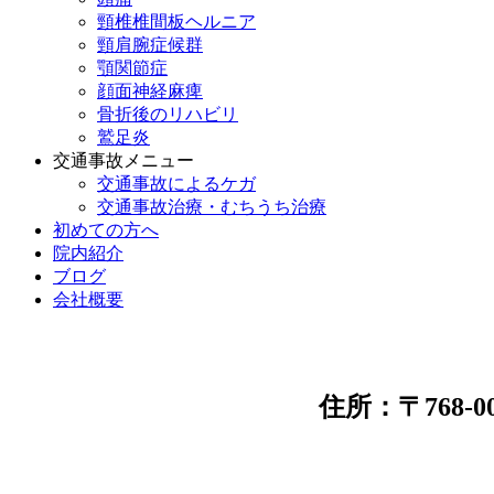
頸椎椎間板ヘルニア
頸肩腕症候群
顎関節症
顔面神経麻痺
骨折後のリハビリ
鷲足炎
交通事故メニュー
交通事故によるケガ
交通事故治療・むちうち治療
初めての方へ
院内紹介
ブログ
会社概要
住所：〒768-0